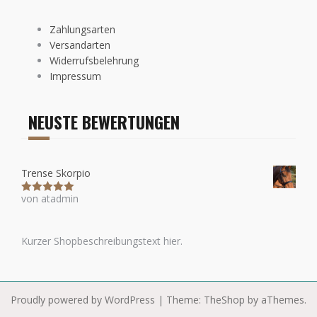
Zahlungsarten
Versandarten
Widerrufsbelehrung
Impressum
NEUSTE BEWERTUNGEN
Trense Skorpio
von atadmin
Bewertet mit
5
von 5
Kurzer Shopbeschreibungstext hier.
Proudly powered by WordPress
|
Theme:
TheShop
by aThemes.