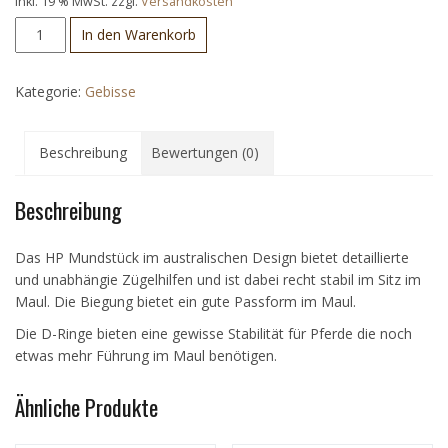
inkl. 19 % MwSt.
zzgl.
Versandkosten
HP
In den Warenkorb
D-
Ring
Kategorie:
Gebisse
Menge
Beschreibung
Bewertungen (0)
Beschreibung
Das HP Mundstück im australischen Design bietet detaillierte
und unabhängie Zügelhilfen und ist dabei recht stabil im Sitz im
Maul. Die Biegung bietet ein gute Passform im Maul.
Die D-Ringe bieten eine gewisse Stabilität für Pferde die noch
etwas mehr Führung im Maul benötigen.
Ähnliche Produkte