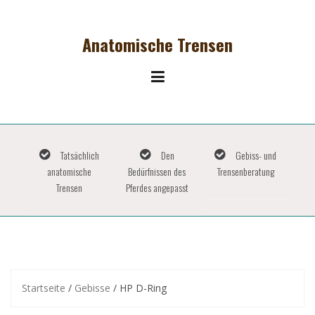
Skip
to
content
Anatomische Trensen
Tatsächlich
Den
Gebiss- und
anatomische
Bedürfnissen des
Trensenberatung
Trensen
Pferdes angepasst
Startseite
/
Gebisse
/ HP D-Ring