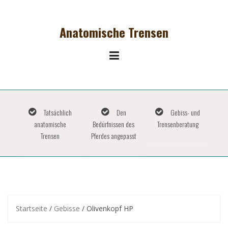
Skip
to
content
Anatomische Trensen
Tatsächlich
Den
Gebiss- und
anatomische
Bedürfnissen des
Trensenberatung
Trensen
Pferdes angepasst
Startseite
/
Gebisse
/ Olivenkopf HP