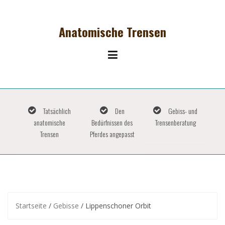
Skip
to
content
Anatomische Trensen
Tatsächlich
Den
Gebiss- und
anatomische
Bedürfnissen des
Trensenberatung
Trensen
Pferdes angepasst
Startseite
/
Gebisse
/ Lippenschoner Orbit